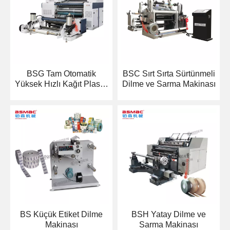
BSG Tam Otomatik
BSC Sırt Sırta Sürtünmeli
Yüksek Hızlı Kağıt Plastik
Dilme ve Sarma Makinası
Film PE PP OPP PVC
BOPP Dilme ve Sarma
Makinası
BS Küçük Etiket Dilme
BSH Yatay Dilme ve
Makinası
Sarma Makinası