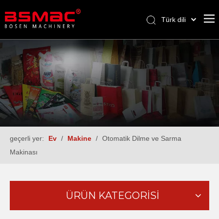
Türk dili
English
العربية
Français
Pусский
Español
geçerli yer:
Ev
/
Makine
/
Otomatik Dilme ve Sarma
Makinası
ÜRÜN KATEGORİSİ