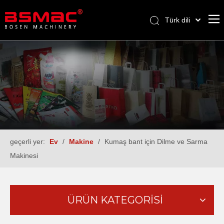
Türk dili
English
العربية
Français
Pусский
Español
geçerli yer:
Ev
/
Makine
/
Kumaş bant için Dilme ve Sarma
Makinesi
ÜRÜN KATEGORİSİ