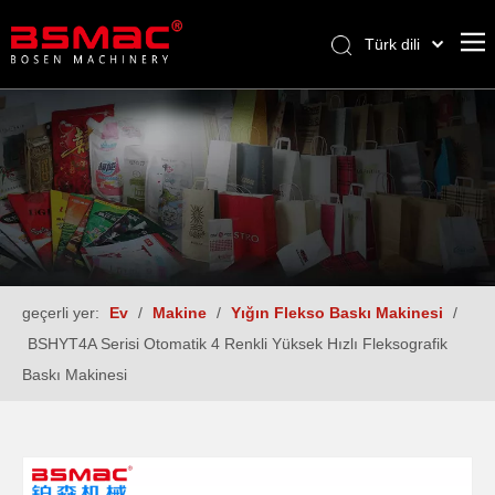
Türk dili
English
العربية
Français
Pусский
Español
geçerli yer:
Ev
/
Makine
/
Yığın Flekso Baskı Makinesi
/
BSHYT4A Serisi Otomatik 4 Renkli Yüksek Hızlı Fleksografik
Baskı Makinesi