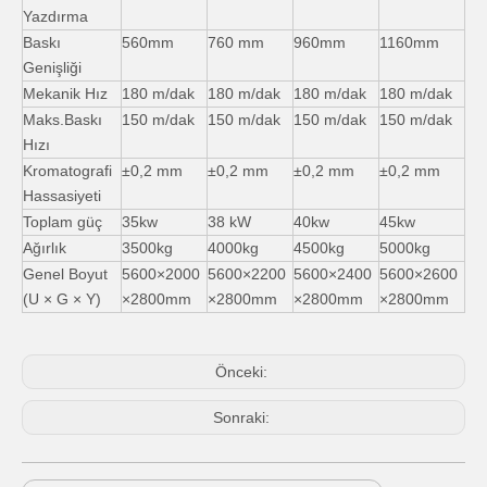
Yazdırma
Baskı
560mm
760 mm
960mm
1160mm
Genişliği
Mekanik Hız
180 m/dak
180 m/dak
180 m/dak
180 m/dak
Maks.Baskı
150 m/dak
150 m/dak
150 m/dak
150 m/dak
Hızı
Kromatografi
±0,2 mm
±0,2 mm
±0,2 mm
±0,2 mm
Hassasiyeti
Toplam güç
35kw
38 kW
40kw
45kw
Ağırlık
3500kg
4000kg
4500kg
5000kg
Genel Boyut
5600×2000
5600×2200
5600×2400
5600×2600
(U × G × Y)
×2800mm
×2800mm
×2800mm
×2800mm
Önceki:
Sonraki: