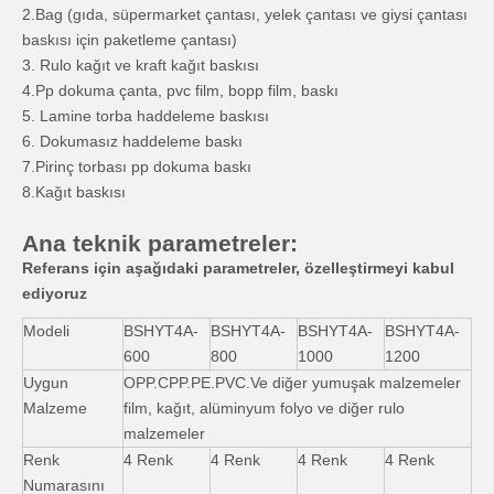
2.Bag (gıda, süpermarket çantası, yelek çantası ve giysi çantası
baskısı için paketleme çantası)
3. Rulo kağıt ve kraft kağıt baskısı
4.Pp dokuma çanta, pvc film, bopp film, baskı
5. Lamine torba haddeleme baskısı
6. Dokumasız haddeleme baskı
7.Pirinç torbası pp dokuma baskı
8.Kağıt baskısı
Ana teknik parametreler:
Referans için aşağıdaki parametreler, özelleştirmeyi kabul
ediyoruz
Modeli
BSHYT4A-
BSHYT4A-
BSHYT4A-
BSHYT4A-
600
800
1000
1200
Uygun
OPP.CPP.PE.PVC.Ve diğer yumuşak malzemeler
Malzeme
film, kağıt, alüminyum folyo ve diğer rulo
malzemeler
Renk
4 Renk
4 Renk
4 Renk
4 Renk
Numarasını