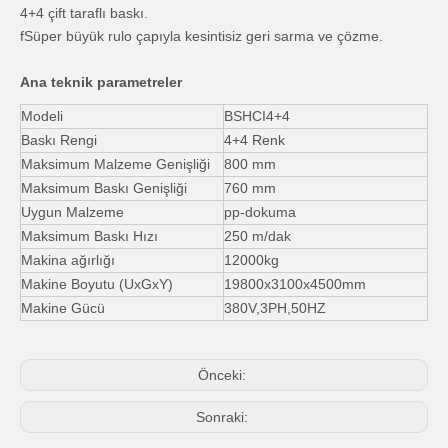
4+4 çift taraflı baskı.
fSüper büyük rulo çapıyla kesintisiz geri sarma ve çözme.
Ana teknik parametreler
Modeli
BSHCI4+4
Baskı Rengi
4+4 Renk
Maksimum Malzeme Genişliği
800 mm
Maksimum Baskı Genişliği
760 mm
Uygun Malzeme
pp-dokuma
Maksimum Baskı Hızı
250 m/dak
Makina ağırlığı
12000kg
Makine Boyutu (UxGxY)
19800x3100x4500mm
Makine Gücü
380V,3PH,50HZ
Önceki:
Sonraki: