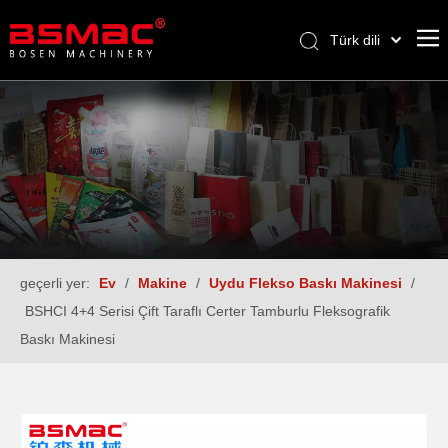
Türk dili
English
العربية
Français
Pусский
Español
geçerli yer:
Ev
/
Makine
/
Uydu Flekso Baskı Makinesi
/
BSHCI 4+4 Serisi Çift Taraflı Certer Tamburlu Fleksografik
Baskı Makinesi